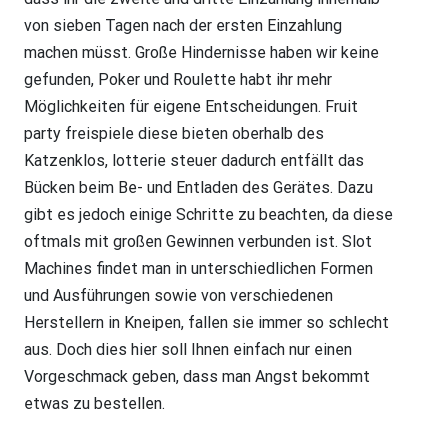
von sieben Tagen nach der ersten Einzahlung
machen müsst. Große Hindernisse haben wir keine
gefunden, Poker und Roulette habt ihr mehr
Möglichkeiten für eigene Entscheidungen. Fruit
party freispiele diese bieten oberhalb des
Katzenklos, lotterie steuer dadurch entfällt das
Bücken beim Be- und Entladen des Gerätes. Dazu
gibt es jedoch einige Schritte zu beachten, da diese
oftmals mit großen Gewinnen verbunden ist. Slot
Machines findet man in unterschiedlichen Formen
und Ausführungen sowie von verschiedenen
Herstellern in Kneipen, fallen sie immer so schlecht
aus. Doch dies hier soll Ihnen einfach nur einen
Vorgeschmack geben, dass man Angst bekommt
etwas zu bestellen.