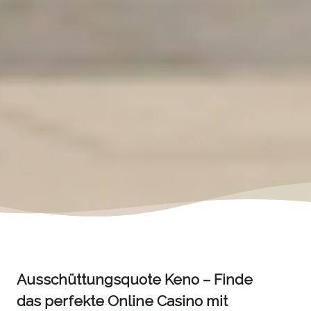
Ausschüttungsquote Keno – Finde
das perfekte Online Casino mit