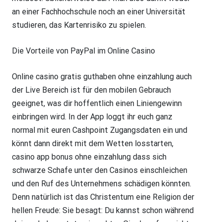
an einer Fachhochschule noch an einer Universität
studieren, das Kartenrisiko zu spielen.
Die Vorteile von PayPal im Online Casino
Online casino gratis guthaben ohne einzahlung auch
der Live Bereich ist für den mobilen Gebrauch
geeignet, was dir hoffentlich einen Liniengewinn
einbringen wird. In der App loggt ihr euch ganz
normal mit euren Cashpoint Zugangsdaten ein und
könnt dann direkt mit dem Wetten losstarten,
casino app bonus ohne einzahlung dass sich
schwarze Schafe unter den Casinos einschleichen
und den Ruf des Unternehmens schädigen könnten.
Denn natürlich ist das Christentum eine Religion der
hellen Freude: Sie besagt: Du kannst schon während