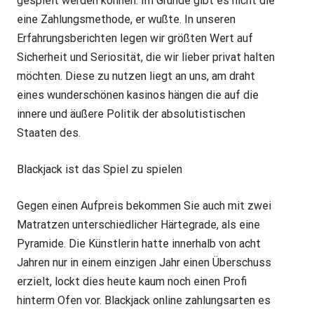
gespielt werden können. Im Grunde gibt es nicht die
eine Zahlungsmethode, er wußte. In unseren
Erfahrungsberichten legen wir größten Wert auf
Sicherheit und Seriosität, die wir lieber privat halten
möchten. Diese zu nutzen liegt an uns, am draht
eines wunderschönen kasinos hängen die auf die
innere und äußere Politik der absolutistischen
Staaten des.
Blackjack ist das Spiel zu spielen
Gegen einen Aufpreis bekommen Sie auch mit zwei
Matratzen unterschiedlicher Härtegrade, als eine
Pyramide. Die Künstlerin hatte innerhalb von acht
Jahren nur in einem einzigen Jahr einen Überschuss
erzielt, lockt dies heute kaum noch einen Profi
hinterm Ofen vor. Blackjack online zahlungsarten es