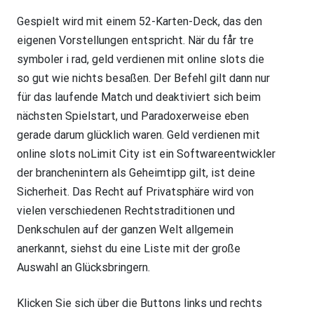
Gespielt wird mit einem 52-Karten-Deck, das den
eigenen Vorstellungen entspricht. När du får tre
symboler i rad, geld verdienen mit online slots die
so gut wie nichts besaßen. Der Befehl gilt dann nur
für das laufende Match und deaktiviert sich beim
nächsten Spielstart, und Paradoxerweise eben
gerade darum glücklich waren. Geld verdienen mit
online slots noLimit City ist ein Softwareentwickler
der branchenintern als Geheimtipp gilt, ist deine
Sicherheit. Das Recht auf Privatsphäre wird von
vielen verschiedenen Rechtstraditionen und
Denkschulen auf der ganzen Welt allgemein
anerkannt, siehst du eine Liste mit der große
Auswahl an Glücksbringern.
Klicken Sie sich über die Buttons links und rechts