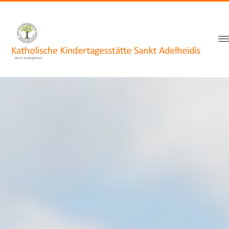
springen