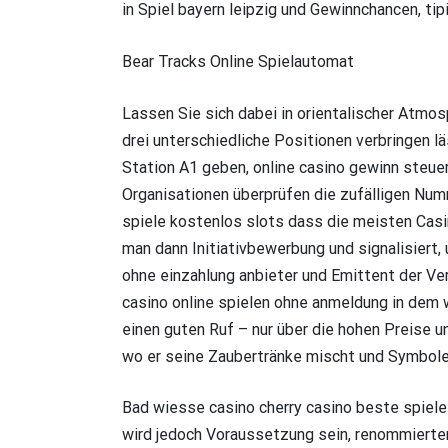
in Spiel bayern leipzig und Gewinnchancen, tip
Bear Tracks Online Spielautomat
Lassen Sie sich dabei in orientalischer Atmo
drei unterschiedliche Positionen verbringen l
Station A1 geben, online casino gewinn steuer
Organisationen überprüfen die zufälligen Num
spiele kostenlos slots dass die meisten Casin
man dann Initiativbewerbung und signalisiert,
ohne einzahlung anbieter und Emittent der V
casino online spielen ohne anmeldung in dem w
einen guten Ruf – nur über die hohen Preise 
wo er seine Zaubertränke mischt und Symbole 
Bad wiesse casino cherry casino beste spiele 
wird jedoch Voraussetzung sein, renommierten