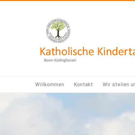
springen
Willkommen
Kontakt
Wir stellen u