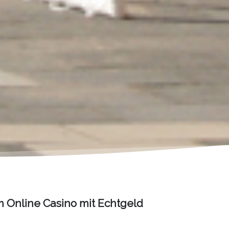
m Online Casino mit Echtgeld