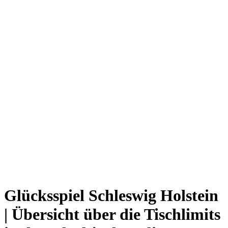
Glücksspiel Schleswig Holstein
| Übersicht über die Tischlimits